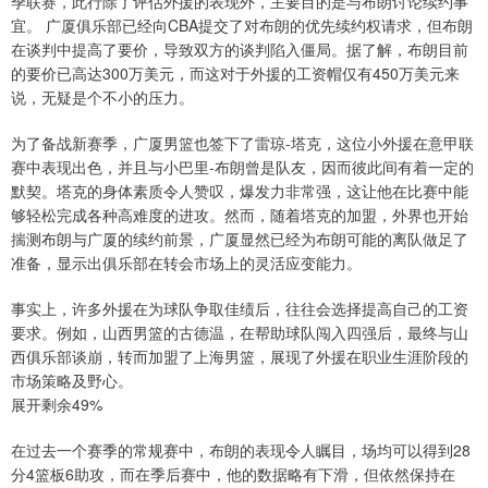
季联赛，此行除了评估外援的表现外，主要目的是与布朗讨论续约事
宜。 广厦俱乐部已经向CBA提交了对布朗的优先续约权请求，但布朗
在谈判中提高了要价，导致双方的谈判陷入僵局。据了解，布朗目前
的要价已高达300万美元，而这对于外援的工资帽仅有450万美元来
说，无疑是个不小的压力。
为了备战新赛季，广厦男篮也签下了雷琼-塔克，这位小外援在意甲联
赛中表现出色，并且与小巴里-布朗曾是队友，因而彼此间有着一定的
默契。塔克的身体素质令人赞叹，爆发力非常强，这让他在比赛中能
够轻松完成各种高难度的进攻。然而，随着塔克的加盟，外界也开始
揣测布朗与广厦的续约前景，广厦显然已经为布朗可能的离队做足了
准备，显示出俱乐部在转会市场上的灵活应变能力。
事实上，许多外援在为球队争取佳绩后，往往会选择提高自己的工资
要求。例如，山西男篮的古德温，在帮助球队闯入四强后，最终与山
西俱乐部谈崩，转而加盟了上海男篮，展现了外援在职业生涯阶段的
市场策略及野心。
展开剩余49%
在过去一个赛季的常规赛中，布朗的表现令人瞩目，场均可以得到28
分4篮板6助攻，而在季后赛中，他的数据略有下滑，但依然保持在