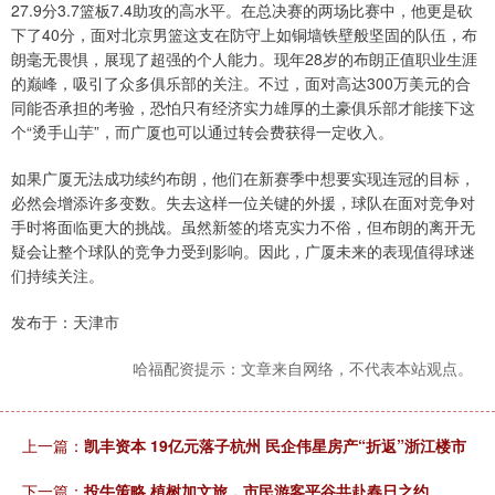
27.9分3.7篮板7.4助攻的高水平。在总决赛的两场比赛中，他更是砍
下了40分，面对北京男篮这支在防守上如铜墙铁壁般坚固的队伍，布
朗毫无畏惧，展现了超强的个人能力。现年28岁的布朗正值职业生涯
的巅峰，吸引了众多俱乐部的关注。不过，面对高达300万美元的合
同能否承担的考验，恐怕只有经济实力雄厚的土豪俱乐部才能接下这
个“烫手山芋”，而广厦也可以通过转会费获得一定收入。
如果广厦无法成功续约布朗，他们在新赛季中想要实现连冠的目标，
必然会增添许多变数。失去这样一位关键的外援，球队在面对竞争对
手时将面临更大的挑战。虽然新签的塔克实力不俗，但布朗的离开无
疑会让整个球队的竞争力受到影响。因此，广厦未来的表现值得球迷
们持续关注。
发布于：天津市
哈福配资提示：文章来自网络，不代表本站观点。
上一篇：
凯丰资本 19亿元落子杭州 民企伟星房产“折返”浙江楼市
下一篇：
投牛策略 植树加文旅，市民游客平谷共赴春日之约