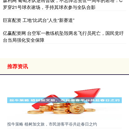
森利网 葡萄牙队逆转晋级，不忘悼念去世一周年的若塔：C
罗穿21号球衣谢场，手持其球衣参与全队合影
巨富配资 工地“比武台”人生“新赛道”
亿赢配资网 台空军一教练机坠毁两名飞行员死亡，国民党吁
台当局强化安全保障
推荐资讯
投牛策略 植树加文旅，市民游客平谷共赴春日之约