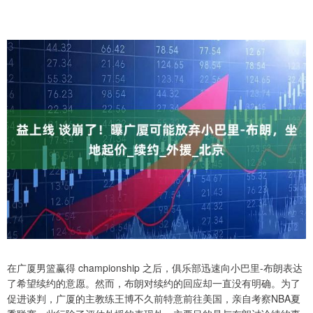
在广厦男篮赢得 championship 之后，俱乐部迅速向小巴里-布朗表达
了希望续约的意愿。然而，布朗对续约的回应却一直没有明确。为了
促进谈判，广厦的主教练王博不久前特意前往美国，亲自考察NBA夏