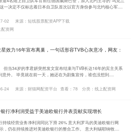
派遣4名陆上自卫队军官前往德国威斯巴登，加入北约主导的“乌克兰
这一决定不仅标志着日本自卫队首次以官方身份参与北约核心军....
7-02
来源：短线股票配资APP下载
上配资网
女星效力16年宣布离巢，一句话形容TVB心灰意冷，网友：
 但当34岁的李君妍突然发文宣布结束与TVB长达16年的宾主关系
意外。 毕竟就在前一天，她还在为剧集宣传，谁也没想到....
6-24
来源：财猫网配资平台
查看：
78
分类：
线上配资网
山银行净利润受益于美迪欧银行并表贡献实现增长
持续经营业务净利润同比下滑 26% 意大利罗马的美迪欧银行网
示，仍在持续推进对美迪欧银行的整合工作。 意大利锡耶纳牧....