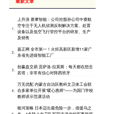
最新文章
上升浪 赛摩智能：公司控股孙公司中赛航
空专注于无人机侦测反制解决方案、处置
1、
设备以及低空飞行管控平台的研发、生产
及销售
嘉正网 全市第一！火炬高新区新增11家广
2、
东省先进级智能工厂
创赢盘交易 贡萨洛-拉莫斯：每天都在想念
3、
若塔；非常有信心对阵西班牙
万无优配 内蒙古自治区教科文卫体工会联
合多家单位开展“暖心惠师”——为国门学校
4、
教师讲示范课活动
银河策略 日本迈出最危险一步，借援乌之
名，4名陆上自卫队军官送进北约军事指挥