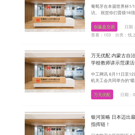
葡萄牙在本届世界杯1/
访。 祝贺你们晋级16强
创赢盘交易
日期：
查看：
103
分类：
线
万无优配 内蒙古自
学校教师讲示范课活
中工网讯 6月11日至
机关工会共同举办的“暖
万无优配
日期：0
银河策略 日本迈出
指挥链！