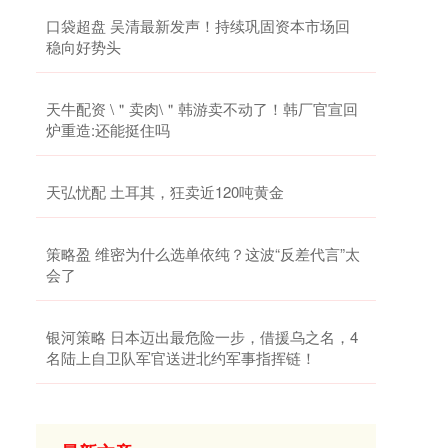
口袋超盘 吴清最新发声！持续巩固资本市场回
稳向好势头
天牛配资 \＂卖肉\＂韩游卖不动了！韩厂官宣回
炉重造:还能挺住吗
天弘忧配 土耳其，狂卖近120吨黄金
策略盈 维密为什么选单依纯？这波“反差代言”太
会了
银河策略 日本迈出最危险一步，借援乌之名，4
名陆上自卫队军官送进北约军事指挥链！