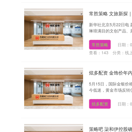
常胜策略 文旅新探
新华社北京5月22日电
琳琅满目的文创产品、风
常胜策略
日期：0
查看：
143
分类：
线
炫多配资 金饰价年内
5月15日，国际金银价
今低迷，黄金市场反转仅用
炫多配资
日期：0
策略吧 柒和伊控股