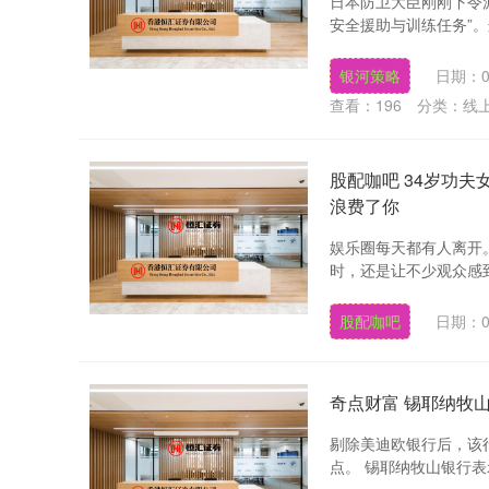
日本防卫大臣刚刚下令
安全援助与训练任务”。
银河策略
日期：0
查看：
196
分类：
线
股配咖吧 34岁功夫
浪费了你
娱乐圈每天都有人离开。
时，还是让不少观众感到
股配咖吧
日期：0
奇点财富 锡耶纳牧
剔除美迪欧银行后，该行
点。 锡耶纳牧山银行表