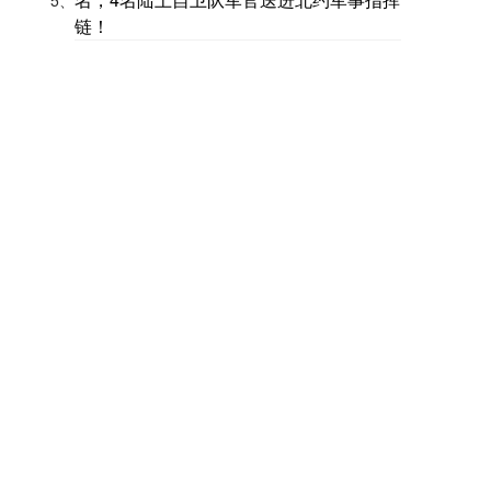
5、
链！