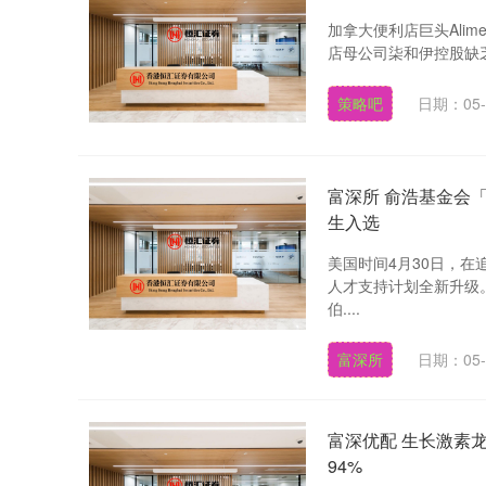
加拿大便利店巨头Alimen
店母公司柒和伊控股缺乏“
策略吧
日期：05-
富深所 俞浩基金会
生入选
美国时间4月30日，
人才支持计划全新升级
伯....
富深所
日期：05-
富深优配 生长激素龙
94%