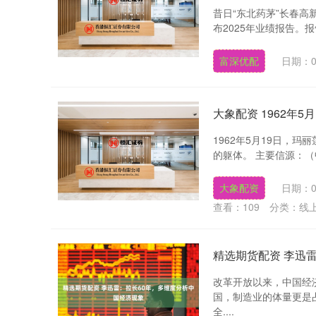
昔日“东北药茅”长春高
布2025年业绩报告。报告
富深优配
日期：0
大象配资 1962年
1962年5月19日，
的躯体。 主要信源：（
大象配资
日期：0
查看：
109
分类：
线
精选期货配资 李迅
改革开放以来，中国经
国，制造业的体量更是
全....