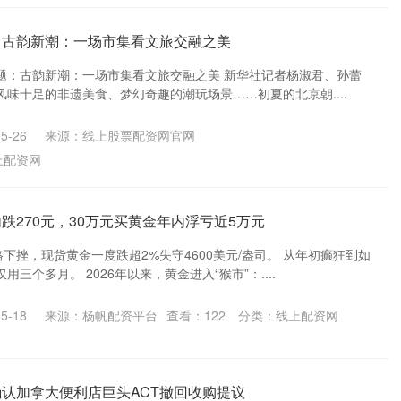
｜古韵新潮：一场市集看文旅交融之美
 题：古韵新潮：一场市集看文旅交融之美 新华社记者杨淑君、孙蕾
味十足的非遗美食、梦幻奇趣的潮玩场景……初夏的北京朝....
5-26
来源：线上股票配资网官网
上配资网
跌270元，30万元买黄金年内浮亏近5万元
格下挫，现货黄金一度跌超2%失守4600美元/盎司。 从年初癫狂到如
三个多月。 2026年以来，黄金进入“猴市”：....
5-18
来源：杨帆配资平台
查看：
122
分类：
线上配资网
确认加拿大便利店巨头ACT撤回收购提议