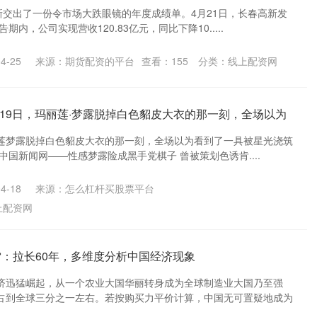
新交出了一份令市场大跌眼镜的年度成绩单。4月21日，长春高新发
期内，公司实现营收120.83亿元，同比下降10.....
4-25
来源：期货配资的平台
查看：
155
分类：
线上配资网
5月19日，玛丽莲·梦露脱掉白色貂皮大衣的那一刻，全场以为
玛丽莲梦露脱掉白色貂皮大衣的那一刻，全场以为看到了一具被星光浇筑
中国新闻网——性感梦露险成黑手党棋子 曾被策划色诱肯....
4-18
来源：怎么杠杆买股票平台
上配资网
雷：拉长60年，多维度分析中国经济现象
济迅猛崛起，从一个农业大国华丽转身成为全球制造业大国乃至强
占到全球三分之一左右。若按购买力平价计算，中国无可置疑地成为