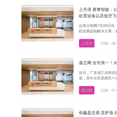
上升浪 赛摩智能：
处置设备以及低空飞
证券日报网7月28日
机侦测反制解决方案、处
上升浪
日期：08-
嘉正网 全市第一！
近日，广东省工业和信息
选，其中火炬高新区11
嘉正网
日期：07-
创赢盘交易 贡萨洛