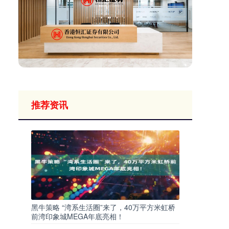
推荐资讯
黑牛策略 “湾系生活圈”来了，40万平方米虹桥
前湾印象城MEGA年底亮相！