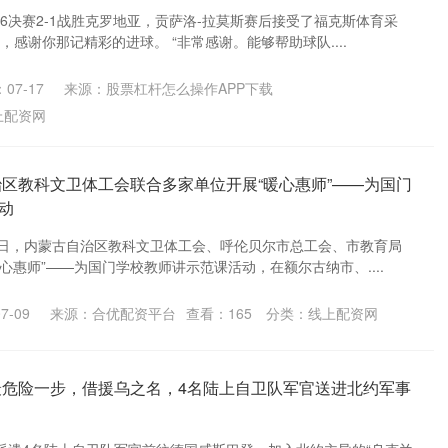
16决赛2-1战胜克罗地亚，贡萨洛-拉莫斯赛后接受了福克斯体育采
，感谢你那记精彩的进球。 “非常感谢。能够帮助球队....
07-17
来源：股票杠杆怎么操作APP下载
上配资网
治区教科文卫体工会联合多家单位开展“暖心惠师”——为国门
动
12日，内蒙古自治区教科文卫体工会、呼伦贝尔市总工会、市教育局
心惠师”——为国门学校教师讲示范课活动，在额尔古纳市、....
7-09
来源：合优配资平台
查看：
165
分类：
线上配资网
最危险一步，借援乌之名，4名陆上自卫队军官送进北约军事