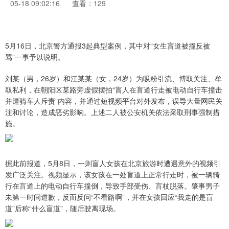
05-18 09:02:16
查看：129
5月16日，北京警方通报3起典型案例，其中对“女生盲道被撞反被
骂”一事予以说明。
刘某（男，26岁）和江某某（女，24岁）为吸粉引流、博取关注、牟
取私利，在朝阳区某路旁虚假摆拍“盲人在盲道行走被电动自行车撞击
并遭骑车人斥责”内容，并通过短视频平台对外发布，误导大量网民关
注和讨论，造成恶劣影响。上述二人被公安机关依法采取刑事强制措
施。
据此前报道，5月8日，一则盲人女孩在北京旅游时遭遇意外的视频引
发广泛关注。视频显示，该女孩在一处盲道上正常行走时，被一辆骑
行在盲道上的电动自行车撞倒，导致手部受伤、盲杖脱落。肇事男子
未第一时间道歉，反而反问“不看路啊”，并在女孩回应“我走的是盲
道”后称“什么盲道”，随后驶离现场。