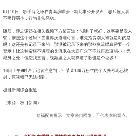
5月10日，歌手薛之谦在青岛演唱会上就此事公开发声，怒斥撞人者
不照顾弱小，行为非常恶劣。
随后，薛之谦还在相关视频下方留言道：“抓到了就好，这事要是没人
管，按照这个逻辑下去世界没道理可言，谁先指责别人谁就是对的是
吗！这还是被记录下来的，那没被记录下来的那些臭流氓真需要一个
警示！让这种蛮横不讲理的臭流氓在大庭广众下不敢再欺凌弱小！无
藏身之处！但恕我直言，视频里之人就算道了歉也是个垃圾！”
16日上午9时许，记者注意到，江某某139万粉丝的个人账号现已被
封，原视频已无法找到。
极目新闻综合报道
（来源：极目新闻）
哈福配资提示：文章来自网络，不代表本站观点。