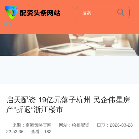
启天配资 19亿元落子杭州 民企伟星房
产“折返”浙江楼市
来源：京海策略官网
网站：哈福配资
日期：2026-03-28
22:52:36
查看：182