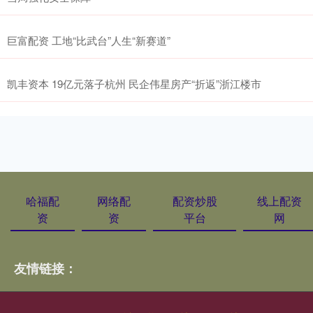
巨富配资 工地“比武台”人生“新赛道”
凯丰资本 19亿元落子杭州 民企伟星房产“折返”浙江楼市
哈福配
网络配
配资炒股
线上配资
资
资
平台
网
友情链接：