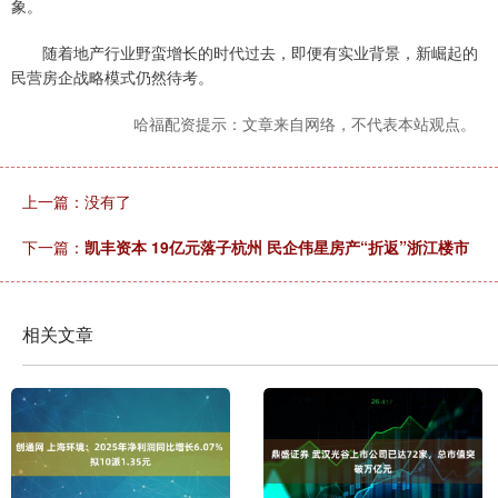
象。
随着地产行业野蛮增长的时代过去，即便有实业背景，新崛起的
民营房企战略模式仍然待考。
哈福配资提示：文章来自网络，不代表本站观点。
上一篇：没有了
下一篇：
凯丰资本 19亿元落子杭州 民企伟星房产“折返”浙江楼市
相关文章