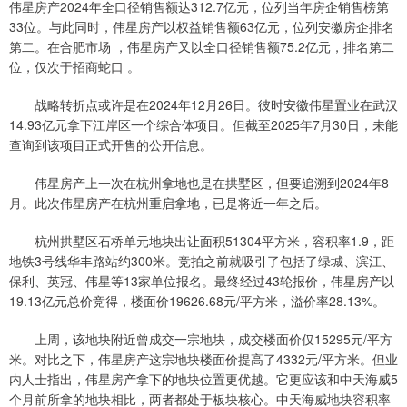
伟星房产2024年全口径销售额达312.7亿元，位列当年房企销售榜第
33位。与此同时，伟星房产以权益销售额63亿元，位列安徽房企排名
第二。在合肥市场 ，伟星房产又以全口径销售额75.2亿元，排名第二
位，仅次于招商蛇口 。
战略转折点或许是在2024年12月26日。彼时安徽伟星置业在武汉
14.93亿元拿下江岸区一个综合体项目。但截至2025年7月30日，未能
查询到该项目正式开售的公开信息。
伟星房产上一次在杭州拿地也是在拱墅区，但要追溯到2024年8
月。此次伟星房产在杭州重启拿地，已是将近一年之后。
杭州拱墅区石桥单元地块出让面积51304平方米，容积率1.9，距
地铁3号线华丰路站约300米。竞拍之前就吸引了包括了绿城、滨江、
保利、英冠、伟星等13家单位报名。最终经过43轮报价，伟星房产以
19.13亿元总价竞得，楼面价19626.68元/平方米，溢价率28.13%。
上周，该地块附近曾成交一宗地块，成交楼面价仅15295元/平方
米。对比之下，伟星房产这宗地块楼面价提高了4332元/平方米。但业
内人士指出，伟星房产拿下的地块位置更优越。它更应该和中天海威5
个月前所拿的地块相比，两者都处于板块核心。中天海威地块容积率