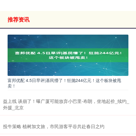
推荐资讯
富邦优配 4.5日早评|基民懵了！狂抛244亿元！这个板块被甩
卖！
益上线 谈崩了！曝广厦可能放弃小巴里-布朗，坐地起价_续约_
外援_北京
投牛策略 植树加文旅，市民游客平谷共赴春日之约