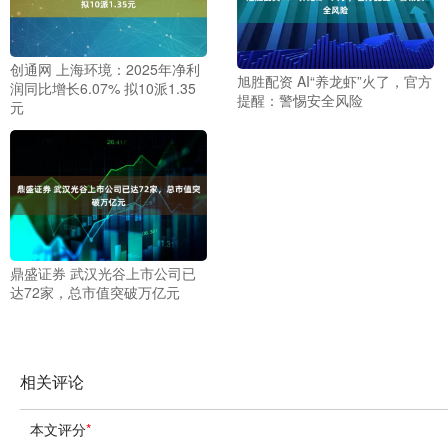
创通网 上海环境：2025年净利
旭胜配资 AI“养龙虾”火了，官方
润同比增长6.07% 拟10派1.35
提醒：警惕安全风险
元
鼎盛证券 武汉光谷上市公司已
达72家，总市值突破万亿元
相关评论
本文评分
*