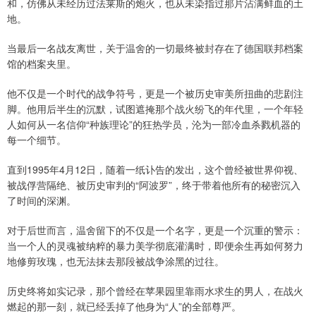
和，仿佛从未经历过法莱斯的炮火，也从未染指过那片沾满鲜血的土
地。
当最后一名战友离世，关于温舍的一切最终被封存在了德国联邦档案
馆的档案夹里。
他不仅是一个时代的战争符号，更是一个被历史审美所扭曲的悲剧注
脚。他用后半生的沉默，试图遮掩那个战火纷飞的年代里，一个年轻
人如何从一名信仰“种族理论”的狂热学员，沦为一部冷血杀戮机器的
每一个细节。
直到1995年4月12日，随着一纸讣告的发出，这个曾经被世界仰视、
被战俘营隔绝、被历史审判的“阿波罗”，终于带着他所有的秘密沉入
了时间的深渊。
对于后世而言，温舍留下的不仅是一个名字，更是一个沉重的警示：
当一个人的灵魂被纳粹的暴力美学彻底灌满时，即便余生再如何努力
地修剪玫瑰，也无法抹去那段被战争涂黑的过往。
历史终将如实记录，那个曾经在苹果园里靠雨水求生的男人，在战火
燃起的那一刻，就已经丢掉了他身为“人”的全部尊严。