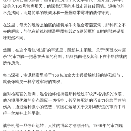
被关入165号营房那天，他踩着沉重的步伐走进红砖围墙。迎接他的
不是拷问，而是简单的铁架床和一叠叠略带霉味的战俘守则。
在这里，每天的晚餐是油腻的罐装咸牛肉混合着燕麦粥，那种挥之不
去的腥味，与他在前线指挥装甲团摧毁219辆盟军坦克时的那种硝烟
味截然不同。
然而，在这个看似“礼遇”的牢笼里，阴影从未消散。关于“阿登农村屠
杀”的审判像一把悬在头顶的利剑，始终指向他及其部下在卡昂防线的
所作所为。
每当深夜，审讯档案里关于156名加拿大士兵后脑枪眼的惨烈细节，
就会像幽灵一样穿过牢房的窗棂。
面对检察官的质询，温舍始终维持着那种经过军校严格训练的冷漠，
他习惯用优雅的姿态回应一切指控，甚至将配给的巧克力分给同营的
伤兵，通过这种微小的慈悲，试图在这场关于文明与野蛮的审判中寻
得一丝精神上的平衡。
战争机器一旦停止运转，人性的博弈才刚刚开始。1946年的审判现