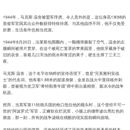
1944年，马克斯·温舍被盟军俘虏。令人意外的是，这位身高1米88的
英俊军官因其出众外貌获得特殊待遇。与其他战俘不同，他不仅免受
折磨，生活条件也相当优渥。
1944年8月20日，法莱斯包围圈内，一颗榴弹撕裂了空气，温舍的左
腿瞬间被弹片贯穿。在这个被死亡笼罩的苹果园里，他咬牙藏身于破
旧的农舍，靠着几口浑浊的雨水和青涩的果子，硬生生撑了三天三
夜。
马克斯·温舍，这个名字在纳粹的宣传语境下，曾是“完美雅利安战
士”的代名词。他有着1.88米的挺拔身躯，金发在战火中显得格外刺
眼，曾被视为党卫军“希特勒青年团”师中那台最精密、最冰冷的战争
机器。
然而，当英军第11轻骑兵团的枪口抵住他的额头时，这个曾经不可一
世的“阿波罗式”军官，正瘫软在烂泥里，小腿上的绷带渗出黑红色的
脓血，那一刻，所有的战争滤镜在残酷的现实面前瞬间崩塌。
在特伦特公园战俘营，温舍的经历成了历史学者眼中最矛盾的样本。