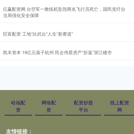
亿赢配资网 台空军一教练机坠毁两名飞行员死亡，国民党吁台
当局强化安全保障
巨富配资 工地“比武台”人生“新赛道”
凯丰资本 19亿元落子杭州 民企伟星房产“折返”浙江楼市
哈福配
网络配
配资炒股
线上配资
资
资
平台
网
友情链接：