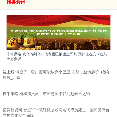
推荐资讯
非常谋略 俄乌谈判乌方代表团已抵达土耳其 预计先在安卡拉与
土方会谈
益上线 谈崩了！曝广厦可能放弃小巴里-布朗，坐地起价_续约_
外援_北京
投牛策略 植树加文旅，市民游客平谷共赴春日之约
亿赢配资网 台空军一教练机坠毁两名飞行员死亡，国民党吁台
当局强化安全保障