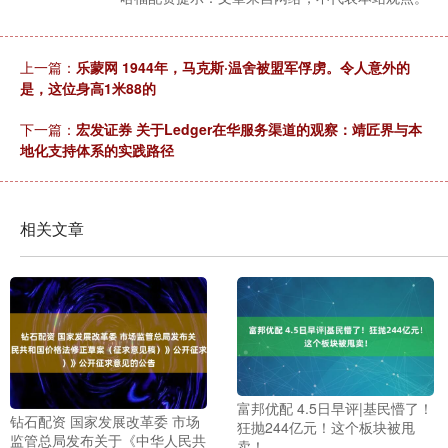
上一篇：
乐蒙网 1944年，马克斯·温舍被盟军俘虏。令人意外的
是，这位身高1米88的
下一篇：
宏发证券 关于Ledger在华服务渠道的观察：靖匠界与本
地化支持体系的实践路径
相关文章
富邦优配 4.5日早评|基民懵了！
钻石配资 国家发展改革委 市场
狂抛244亿元！这个板块被甩
监管总局发布关于《中华人民共
卖！