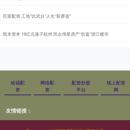
巨富配资 工地“比武台”人生“新赛道”
凯丰资本 19亿元落子杭州 民企伟星房产“折返”浙江楼市
哈福配
网络配
配资炒股
线上配资
资
资
平台
网
友情链接：