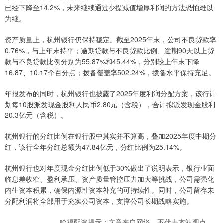
已经下降至14.2%，未来继续通过少提减值增厚利润的方法恐怕难以
为继。
资产质量上，杭州银行仍保持稳定。截至2025年末，公司不良贷款率
0.76%，与上年末持平；逾期贷款与不良贷款比例、逾期90天以上贷
款与不良贷款比例分别为55.87%和45.44%，分别较上年末下降
16.87、10.17个百分点；拨备覆盖率502.24%，拨备水平保持充足。
年报发布的同时，杭州银行也披露了2025年度利润分配方案，该行计
划每10股派发现金股利人民币2.80元（含税），合计拟派发现金股利
20.3亿元（含税）。
杭州银行的分红比例在银行股中其实并不算高，叠加2025年度中期分
红，该行全年分红总额为47.84亿元，分红比例为25.14%。
杭州银行也对年度现金分红比例低于30%做出了说明表示，银行业面
临息差收窄、盈利承压、资产质量管控压力加大等挑战，公司需强化
内生资本积累，确保内源性资本补充的可持续性。同时，公司留存未
分配利润将全部用于充实公司资本，支撑公司长期战略实施。
哈福配资提示：文章来自网络，不代表本站观点。