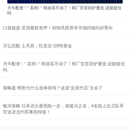
天牛配资 \＂卖肉\＂韩游卖不动了！韩厂官宣回炉重造:还能挺住
吗
口袋超盘 吴清最新发声！持续巩固资本市场回稳向好势头
天弘忧配 土耳其，狂卖近120吨黄金
天牛配资 \＂卖肉\＂韩游卖不动了！韩厂官宣回炉重造:还能挺住
吗
策略盈 维密为什么选单依纯？这波“反差代言”太会了
银河策略 日本迈出最危险一步，借援乌之名，4名陆上自卫队军
官送进北约军事指挥链！