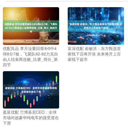
优配良品 李月汝重回替补5中4
富深优配 俞敏洪：东方甄选首
得8分7板，飞翼队92-82力克自
家线下店将开张 未来将开上百
由人结束两连败_比赛_得分_第
家线下超市
四节
盈富优配 兰博基尼CEO：全球
市场对超豪华纯电车的接受度在
下滑