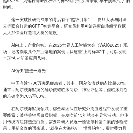
超98.7%，为这种隐匿性极强的神经退行性疾病争取“早干预早治疗”的
时间。
这一突破性研究成果的背后有个“超级引擎”——复旦大学与阿里
云等联合打造的CFFF智算平台，研究员利用AI筛选蛋白质组学数据，
大大加快医疗造福人类的速度。
AI向上，产业向实。在2025世界人工智能大会（WAIC2025）现
场，记者撷取几个产业落地的案例，从这些“上海样本”中，可以发现
全球“AI+”前沿应用风向。
AI仿佛“照进一道光”
中国有近1700万痴呆症患者，其中，阿尔茨海默病占比超60%。
通常，阿尔茨海默病的确诊依赖临床问诊、神经评估等，但临床判断
的准确率为70%至80%。
在阿尔茨海默病领域，郁金泰团队在研究外周血过程中发现了重
要线索：某些关键蛋白质指标，在发病前15年就会有异常波动。但使
用传统方法筛选蛋白质，需要科研人员逐一验证每种蛋白质的诊断结
果，用郁金泰的话来说，“就像在大海捞针、慢慢钓鱼”，费时费力且