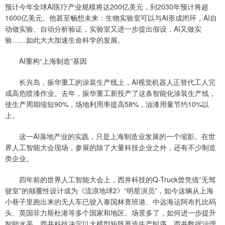
预计今年全球AI医疗产业规模将达200亿美元，到2030年预计将超
1600亿美元。他甚至畅想未来：生物实验室可以与AI形成闭环，AI自
动做实验、自动分析验证，实验室又进一步提出假设，AI又做实
验……如此大大加速生命科学的发展。
AI重构“上海制造”基因
长兴岛，振华重工的涂装生产线上，AI视觉机器人正替代工人完
成高危喷漆作业。去年，振华重工新投产了这条智能化涂装生产线，
使生产周期缩短90%，场地利用率提高58%，油漆用量节约10%以
上。
这一AI落地产业的实践，只是上海制造业发展的一个缩影。在世
界人工智能大会现场，参展的除了大量科技企业之外，还有不少制造
类企业。
四年前的世界人工智能大会上，西井科技的Q-Truck曾凭借“无驾
驶室”的颠覆性设计成为《流浪地球2》“明星演员”，如今这辆从上海
小巷子里跑出来的无人车已驶入泰国林查班港、中远海运阿布扎比码
头、英国菲力斯杜港等多个国家和地区。场景多了，如何进一步提升
智能水平，西井科技决定以大模型矩阵再造生产时序。西井数据治理