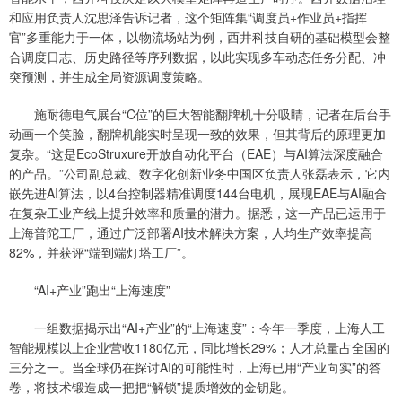
和应用负责人沈思泽告诉记者，这个矩阵集“调度员+作业员+指挥
官”多重能力于一体，以物流场站为例，西井科技自研的基础模型会整
合调度日志、历史路径等序列数据，以此实现多车动态任务分配、冲
突预测，并生成全局资源调度策略。
施耐德电气展台“C位”的巨大智能翻牌机十分吸睛，记者在后台手
动画一个笑脸，翻牌机能实时呈现一致的效果，但其背后的原理更加
复杂。“这是EcoStruxure开放自动化平台（EAE）与AI算法深度融合
的产品。”公司副总裁、数字化创新业务中国区负责人张磊表示，它内
嵌先进AI算法，以4台控制器精准调度144台电机，展现EAE与AI融合
在复杂工业产线上提升效率和质量的潜力。据悉，这一产品已运用于
上海普陀工厂，通过广泛部署AI技术解决方案，人均生产效率提高
82%，并获评“端到端灯塔工厂”。
“AI+产业”跑出“上海速度”
一组数据揭示出“AI+产业”的“上海速度”：今年一季度，上海人工
智能规模以上企业营收1180亿元，同比增长29%；人才总量占全国的
三分之一。当全球仍在探讨AI的可能性时，上海已用“产业向实”的答
卷，将技术锻造成一把把“解锁”提质增效的金钥匙。