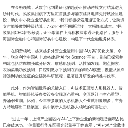
在金融领域，从数字化到通证化的趋势正推动跨境支付结算进入
秒计时代。蚂蚁集团旗下万里汇首批参与浦东丝路电商先行试验区建
设，助力中小微企业贸易出海。“我们积极探索用通证化方式，让跨境
支付能够做到秒级结算，7×24小时不间断运转，大幅降低成本。”蚂
蚁集团CEO韩歆毅说，企业希望在上海积极探索通证化路径，服务上
海国际金融中心和国际贸易中心建设，构建下一代金融服务体系。
在消费领域，越来越多外资企业运用中国“AI方案”优化决策。今
年，联合利华中国AI Hub搭建起“AI for Science”平台，目前已探索并
构建包括防腐增强成分研发、敏感肌预测、活性物发现、靶点探索、
衣物柔顺功效预测、口腔刺激水平预测在内的6款AI模型，覆盖从原料
筛选到功效验证的全链路科研流程，显著提升研发的精准与效率。
此外，作为智能世界的关键入口，AI技术正驱动人形机器人、智
能手机、智能眼镜等多类设备实现形态重构、交互跃迁与生态重塑，
奔涌创业潮。比如，今年来参展的人形机器人企业就明显增多，主办
方特地辟出二楼展区，集中展示人形机器人领域的可喜进步。
“过去一年，上海产业园区内‘AI+’上下游企业的新增租赁面积占比
已突破30%。”仲量联行华东区研究部董事丁婷表示，“AI+”对产业载体