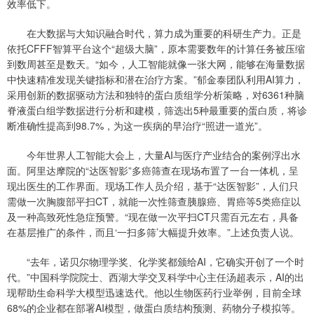
效率低下。
在大数据与大知识融合时代，算力成为重要的科研生产力。正是
依托CFFF智算平台这个“超级大脑”，原本需要数年的计算任务被压缩
到数周甚至是数天。“如今，人工智能就像一张大网，能够在海量数据
中快速精准发现关键指标和潜在治疗方案。”郁金泰团队利用AI算力，
采用创新的数据驱动方法和独特的蛋白质组学分析策略，对6361种脑
脊液蛋白组学数据进行分析和建模，筛选出5种最重要的蛋白质，将诊
断准确性提高到98.7%，为这一疾病的早治疗“照进一道光”。
今年世界人工智能大会上，大量AI与医疗产业结合的案例浮出水
面。阿里达摩院的“达医智影”多癌筛查在现场布置了一台一体机，呈
现出医生的工作界面。现场工作人员介绍，基于“达医智影”，人们只
需做一次胸腹部平扫CT，就能一次性筛查胰腺癌、胃癌等5类癌症以
及一种高致死性急症预警。“现在做一次平扫CT只需百元左右，具备
在基层推广的条件，而且‘一扫多筛’大幅提升效率。”上述负责人说。
“去年，诺贝尔物理学奖、化学奖都颁给AI，它确实开创了一个时
代。”中国科学院院士、西湖大学交叉科学中心主任汤超表示，AI的出
现帮助生命科学大模型迅速迭代。他以生物医药行业举例，目前全球
68%的企业都在部署AI模型，做蛋白质结构预测、药物分子模拟等。