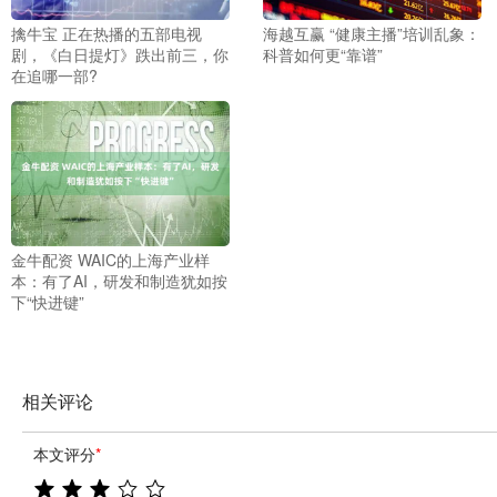
擒牛宝 正在热播的五部电视
海越互赢 “健康主播”培训乱象：
剧，《白日提灯》跌出前三，你
科普如何更“靠谱”
在追哪一部?
金牛配资 WAIC的上海产业样
本：有了AI，研发和制造犹如按
下“快进键”
相关评论
本文评分
*