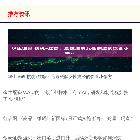
推荐资讯
华生证券 核桃+红糖：迅速缓解女性痛经的饮食小偏方
金牛配资 WAIC的上海产业样本：有了AI，研发和制造犹如按
下“快进键”
红启网 《商品二维码》新国标7月正式实施 价格、溯源一码查全
银泰证券 温彬：出口落，进口升，后续外贸形势如何演变