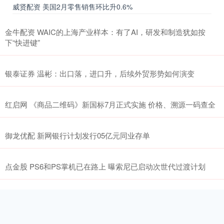
威贤配资 美国2月零售销售环比升0.6%
金牛配资 WAIC的上海产业样本：有了AI，研发和制造犹如按
下“快进键”
银泰证券 温彬：出口落，进口升，后续外贸形势如何演变
红启网 《商品二维码》新国标7月正式实施 价格、溯源一码查全
御龙优配 新网银行计划发行05亿元同业存单
点金股 PS6和PS掌机已在路上 曝索尼已启动次世代过渡计划