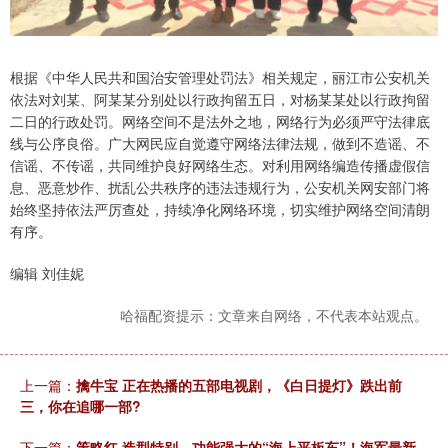
根据《中华人民共和国治安管理处罚法》相关规定，丽江市公安机关
依法对刘某、阿某某分别处以行政拘留五日，对杨某某处以行政拘留
二日的行政处罚。网络空间不是法外之地，网络行为必须严守法律底
线与公序良俗。广大网民应自觉遵守网络法律法规，做到不造谣、不
信谣、不传谣，共同维护良好网络生态。对利用网络编造传播虚假信
息、恶意炒作、扰乱公共秩序的违法违规行为，公安机关网安部门将
始终坚持依法严厉查处，持续净化网络环境，切实维护网络空间清朗
有序。
编辑 刘佳妮
哈福配资提示：文章来自网络，不代表本站观点。
上一篇：
擒牛宝 正在热播的五部电视剧，《白日提灯》跌出前
三，你在追哪一部?
下一篇：
策略红 造型特别、功能强大的“海上平板车”！海军最新