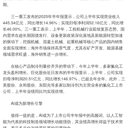
期。
三一重工发布的2025年半年报显示，公司上半年实现营业收入
445.34亿元，同比增长14.96%；实现归母净利润52.16亿元，同比增
长46.00%。三一重工表示，上半年，工程机械行业延续复苏态势。国
内需求在超长期国债发行、设备更新政策深化落地及新能源转型加速
的驱动下，挖掘机械、混凝土机械、起重机械等核心产品的国内销售
全面实现增长；海外市场保持高景气度，尤其在矿产开发、能源基建
领域需求旺盛，海外销售进一步增长。
在核心产品制冷剂量价齐升的带动下，今年上半年，多家氟化工
龙头盈利增长。巨化股份近日发布的半年报显示，上半年，公司实现
归母净利润20.51亿元，同比增长146.97%，已超去年全年。此外，三
美股份、永和股份、东阳光等多家以制冷剂为主营业务的氟化工上市
公司，上半年业绩同比均实现倍增。
AI成为新增长引擎
值得一提的是，AI成为了上市公司半年报中的高频词。以人工智
能为代表的科技制造领域增长动能强劲，其业绩高增长得益于技术突
破、产品多元化与场景拓展的深度融合。