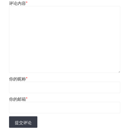
评论内容
*
你的昵称
*
你的邮箱
*
提交评论