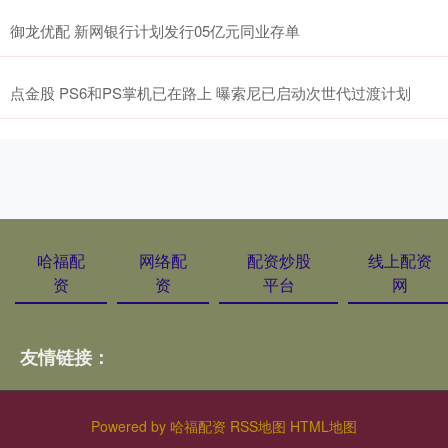
御龙优配 新网银行计划发行05亿元同业存单
点金股 PS6和PS掌机已在路上 曝索尼已启动次世代过渡计划
哈福配
网络配
配资炒股
线上配资
资
资
平台
网
友情链接：
Powered by
哈福配资
RSS地图
HTML地图