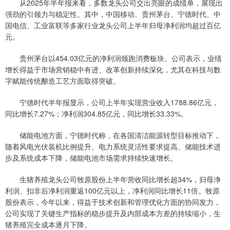
从2025年半年报来看，多数龙头公司交出亮眼的成绩单，展现出
强劲的引领力与稳定性。其中，中国移动、贵州茅台、宁德时代、中
国电信、工业富联等多家行业龙头公司上半年归母净利润均超过百亿
元。
贵州茅台以454.03亿元的净利润领跑消费板块。公司表示，业绩
增长得益于市场营销稳中有进、改革创新持续深化，尤其在科技与数
字赋能传统酿造工艺方面取得突破。
宁德时代半年报显示，公司上半年实现营业收入1788.86亿元，
同比增长7.27%；净利润304.85亿元，同比增长33.33%。
储能电池方面，宁德时代称，在各国清洁能源转型目标推动下，
随着风电光伏装机比例提升、电力系统灵活性要求提高、储能技术进
步及系统成本下降，储能电池市场需求持续快速增长。
生猪养殖龙头公司牧原股份上半年营收同比增长超34%，归母净
利润、扣非后净利润重返100亿元以上，净利润同比增长11倍。牧原
股份表示，今年以来，得益于技术创新和管理优化方面的协同发力，
公司实现了关键生产指标的稳步提升及内部成本方差的持续缩小，生
猪养殖完全成本逐月下降。