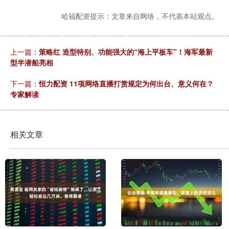
哈福配资提示：文章来自网络，不代表本站观点。
上一篇：
策略红 造型特别、功能强大的“海上平板车”！海军最新
型半潜船亮相
下一篇：
恒力配资 11项网络直播打赏规定为何出台、意义何在？
专家解读
相关文章