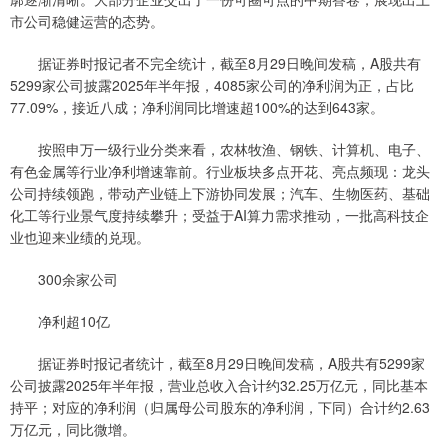
市公司稳健运营的态势。
据证券时报记者不完全统计，截至8月29日晚间发稿，A股共有
5299家公司披露2025年半年报，4085家公司的净利润为正，占比
77.09%，接近八成；净利润同比增速超100%的达到643家。
按照申万一级行业分类来看，农林牧渔、钢铁、计算机、电子、
有色金属等行业净利增速靠前。行业板块多点开花、亮点频现：龙头
公司持续领跑，带动产业链上下游协同发展；汽车、生物医药、基础
化工等行业景气度持续攀升；受益于AI算力需求推动，一批高科技企
业也迎来业绩的兑现。
300余家公司
净利超10亿
据证券时报记者统计，截至8月29日晚间发稿，A股共有5299家
公司披露2025年半年报，营业总收入合计约32.25万亿元，同比基本
持平；对应的净利润（归属母公司股东的净利润，下同）合计约2.63
万亿元，同比微增。