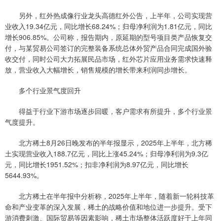
另外，红外热成像行业龙头高德红外公告，上半年，公司实现营
业收入19.34亿元，同比增长68.24%；归母净利润为1.81亿元，同比
增长906.85%。公司称，报告期内，原延期的型号项目类产品恢复交
付，与某贸易公司签订的完整装备系统总体外贸产品合同完成国外验
收交付，同时公司大力拓展民品市场，红外芯片应用业务需求快速释
放，营业收入大幅增长，销售规模的增长带来利润同步增长。
多个行业景气度回升
得益于行业下游市场逐步回暖，客户需求有所提升，多个行业景
气度提升。
北方稀土8月26日晚发布的半年报显示，2025年上半年，北方稀
土实现营业收入188.7亿元，同比上涨45.24%；归母净利润为9.3亿
元，同比增长1951.52%；扣非净利润为8.97亿元，同比增长
5644.93%。
北方稀土在半年报中分析称，2025年上半年，随着新一轮科技革
命和产业变革的深入发展，稀土的战略价值和地位进一步提升。受下
游消费刺激、国际贸易等因素影响，稀土市场整体活跃度好于上年同