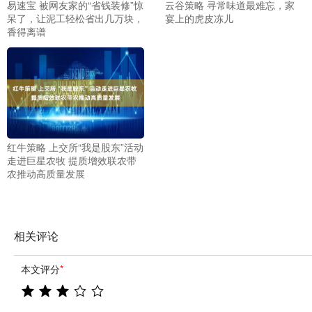
易速宝 被网友家的“省钱装修”惊
云谷策略 寻常味道最难忘，家
呆了，让泥工轻松省出几万块，
宴上的虎皮冻儿
香得离谱
红牛策略 上交所“我是股东”活动
走进巨星农牧 提质增效联农带
农推动高质量发展
相关评论
本文评分
*