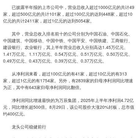
已披露半年报的上市公司中，营业总收入超过1000亿元的共计49
家，超过500亿元的共计101家，超过100亿元的达到448家，超过10
亿元的共计2411家，超过1亿元的达到5054家。
其中，营业总收入排名前十的公司分别为中国石油、中国石化、
中国建筑、中国移动、中国中铁、中国平安、中国铁建、工商银行、
建设银行、农业银行，其上半年营业总收入分别高达1.45万亿元、
1.41万亿元、1.11万亿元、0.54万亿元、0.51万亿元、0.50万亿元、
0.49万亿元、0.43万亿元、0.39万亿元、0.37万亿元。
从净利润来看，超过100亿元的有41家，超过10亿元的有313
家，超过1亿元的有1754家。另外，有2839家的归母净利润同比增速
为正，其中有643家归母净利润同比翻倍。
净利润同比增速最快的为万辰集团，2025年上半年净利润4.72亿
元，同比增长超500倍。8月29日，该公司股价大涨20%封板，总市值
约400亿元。
龙头公司稳健前行