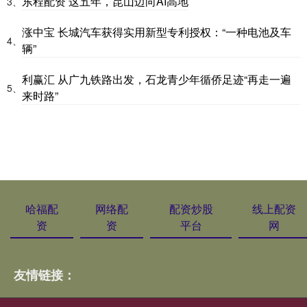
东程配资 这五年，昆山迈向AI高地
3、
涨中宝 长城汽车获得实用新型专利授权：“一种电池及车
4、
辆”
利赢汇 从广九铁路出发，石龙青少年循侨足迹“再走一遍
5、
来时路”
哈福配
网络配
配资炒股
线上配资
资
资
平台
网
友情链接：