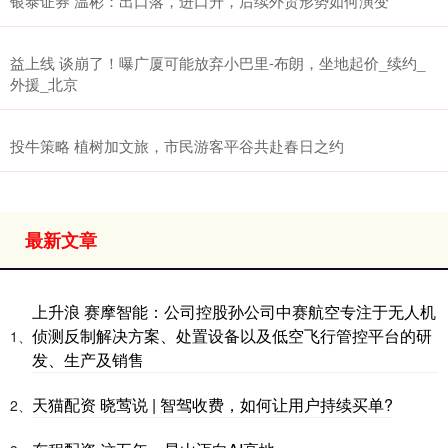
银泰证券 温彬：出口落，进口升，后续外贸形势如何演变
益上线 谈崩了！曝广厦可能放弃小巴里-布朗，坐地起价_续约_
外援_北京
投牛策略 植树加文旅，市民游客平谷共赴春日之约
最新文章
上升浪 赛摩智能：公司控股孙公司中赛航空专注于无人机
侦测反制解决方案、处置设备以及低空飞行管控平台的研
1、
发、生产及销售
天猫配资 晓莺说 | 智驾收费，如何让用户持续买单?
2、