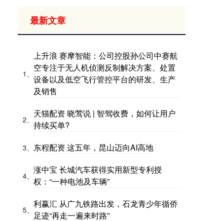
最新文章
上升浪 赛摩智能：公司控股孙公司中赛航
空专注于无人机侦测反制解决方案、处置
1、
设备以及低空飞行管控平台的研发、生产
及销售
天猫配资 晓莺说 | 智驾收费，如何让用户
2、
持续买单?
东程配资 这五年，昆山迈向AI高地
3、
涨中宝 长城汽车获得实用新型专利授
4、
权：“一种电池及车辆”
利赢汇 从广九铁路出发，石龙青少年循侨
5、
足迹“再走一遍来时路”