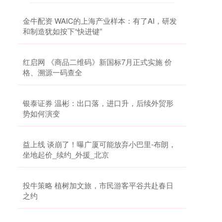
金牛配资 WAIC的上海产业样本：有了AI，研发
和制造犹如按下“快进键”
红启网 《商品二维码》新国标7月正式实施 价
格、溯源一码查全
银泰证券 温彬：出口落，进口升，后续外贸形
势如何演变
益上线 谈崩了！曝广厦可能放弃小巴里-布朗，
坐地起价_续约_外援_北京
投牛策略 植树加文旅，市民游客平谷共赴春日
之约