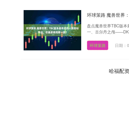
环球策路 魔兽世界
盘点魔兽世界TBC版
一、古尔丹之颅——DK
环球策路
日期：0
哈福配