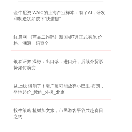
金牛配资 WAIC的上海产业样本：有了AI，研发
和制造犹如按下“快进键”
红启网 《商品二维码》新国标7月正式实施 价
格、溯源一码查全
银泰证券 温彬：出口落，进口升，后续外贸形
势如何演变
益上线 谈崩了！曝广厦可能放弃小巴里-布朗，
坐地起价_续约_外援_北京
投牛策略 植树加文旅，市民游客平谷共赴春日
之约