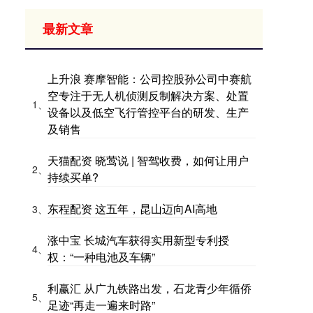
最新文章
上升浪 赛摩智能：公司控股孙公司中赛航
空专注于无人机侦测反制解决方案、处置
1、
设备以及低空飞行管控平台的研发、生产
及销售
天猫配资 晓莺说 | 智驾收费，如何让用户
2、
持续买单?
东程配资 这五年，昆山迈向AI高地
3、
涨中宝 长城汽车获得实用新型专利授
4、
权：“一种电池及车辆”
利赢汇 从广九铁路出发，石龙青少年循侨
5、
足迹“再走一遍来时路”