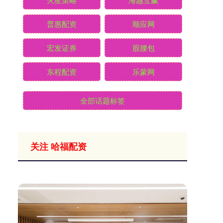
普惠配资
顺应网
宏发证券
股腰包
东程配资
乐蒙网
全部话题标签
关注 哈福配资