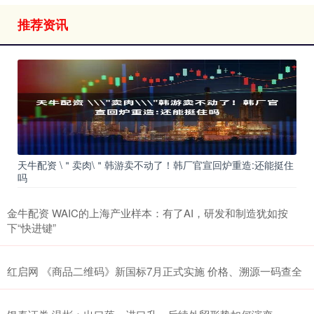
推荐资讯
天牛配资 \＂卖肉\＂韩游卖不动了！韩厂官宣回炉重造:还能挺住
吗
金牛配资 WAIC的上海产业样本：有了AI，研发和制造犹如按
下“快进键”
红启网 《商品二维码》新国标7月正式实施 价格、溯源一码查全