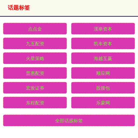
话题标签
点点金
漢崋资本
九五配资
凯丰资本
火星策略
海越互赢
普惠配资
顺应网
宏发证券
股腰包
东程配资
乐蒙网
全部话题标签