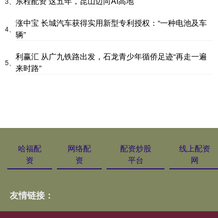
东程配资 这五年，昆山迈向AI高地
3、
涨中宝 长城汽车获得实用新型专利授权：“一种电池及车
4、
辆”
利赢汇 从广九铁路出发，石龙青少年循侨足迹“再走一遍
5、
来时路”
哈福配
网络配
配资炒股
线上配资
资
资
平台
网
友情链接：