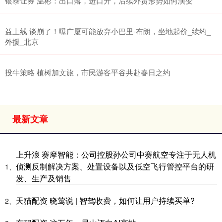
银泰证券 温彬：出口落，进口升，后续外贸形势如何演变
益上线 谈崩了！曝广厦可能放弃小巴里-布朗，坐地起价_续约_
外援_北京
投牛策略 植树加文旅，市民游客平谷共赴春日之约
最新文章
上升浪 赛摩智能：公司控股孙公司中赛航空专注于无人机
侦测反制解决方案、处置设备以及低空飞行管控平台的研
1、
发、生产及销售
天猫配资 晓莺说 | 智驾收费，如何让用户持续买单?
2、